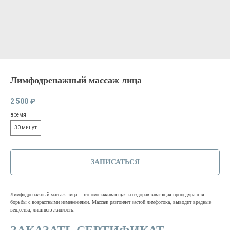
Лимфодренажный массаж лица
2 500
₽
время
30 минут
ЗАПИСАТЬСЯ
Лимфодренажный массаж лица – это омолаживающая и оздоравливающая процедура для
борьбы с возрастными изменениями. Массаж разгоняет застой лимфотока, выводит вредные
вещества, лишнюю жидкость.