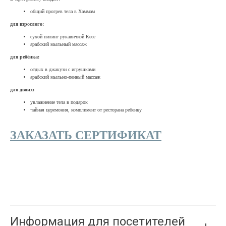
общий прогрев тела в Хаммам
для взрослого:
сухой пилинг рукавичкой Кесе
арабский мыльный массаж
для ребёнка:
отдых в джакузи с игрушками
арабский мыльно-пенный массаж
для двоих:
увлажнение тела в подарок
чайная церемония, комплимент от ресторана ребенку
ЗАКАЗАТЬ СЕРТИФИКАТ
Информация для посетителей