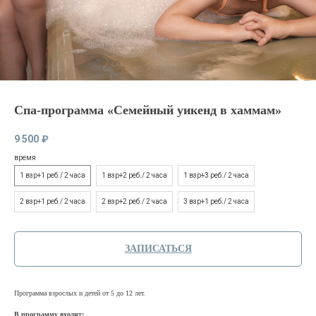
Спа-программа «Семейный уикенд в хаммам»
9 500
₽
время
1 взр+1 реб./ 2 часа
1 взр+2 реб./ 2 часа
1 взр+3 реб./ 2 часа
2 взр+1 реб./ 2 часа
2 взр+2 реб./ 2 часа
3 взр+1 реб./ 2 часа
ЗАПИСАТЬСЯ
Программа взрослых и детей от 5 до 12 лет.
В программу входит: