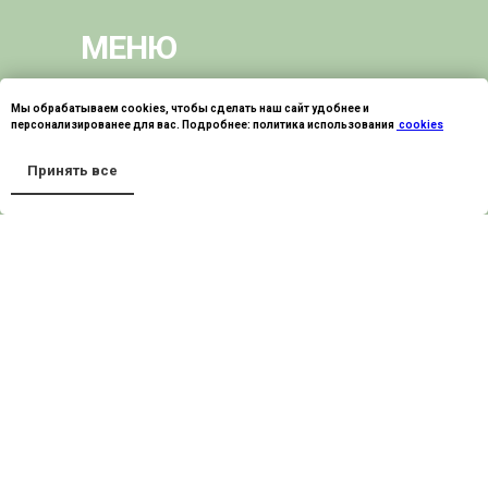
МЕНЮ
О НАС
АКЦИИ
Мы обрабатываем cookies, чтобы сделать наш сайт удобнее и
персонализированее для вас. Подробнее: политика использования
cookies
УСЛУГИ
СЕРТИФИКАТЫ
ТЕРМЫ
КОНТАКТЫ
Принять все
КОНТАКТЫ
423815, Набережные
Челны,
Московский Проспект, 159
пн-вс. 9-21 ч
+7 937-778-88-87,
8(8552) 92-22-28
spa-
list@kamarooms.com