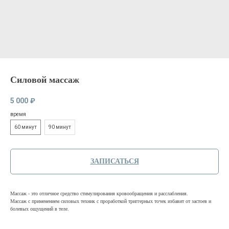
Силовой массаж
5 000
₽
время
60 минут
90 минут
ЗАПИСАТЬСЯ
Массаж - это отличное средство стимулирования кровообращения и расслабления.
Массаж с применением силовых техник с проработкой триггерных точек избавит от застоев и
болевых ощущений в теле.